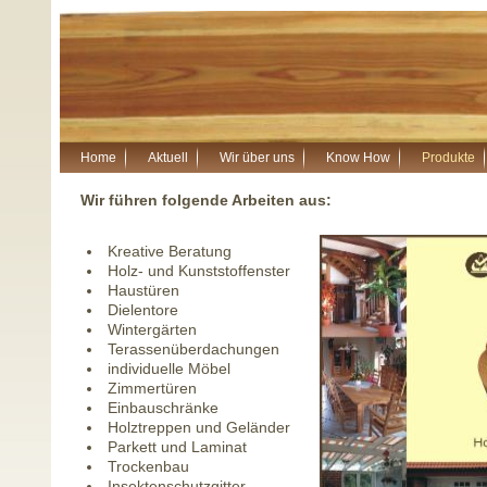
Home
Aktuell
Wir über uns
Know How
Produkte
Wir führen folgende Arbeiten aus:
Kreative Beratung
Holz- und Kunststoffenster
Haustüren
Dielentore
Wintergärten
Terassenüberdachungen
individuelle Möbel
Zimmertüren
Einbauschränke
Holztreppen und Geländer
Parkett und Laminat
Trockenbau
Insektenschutzgitter